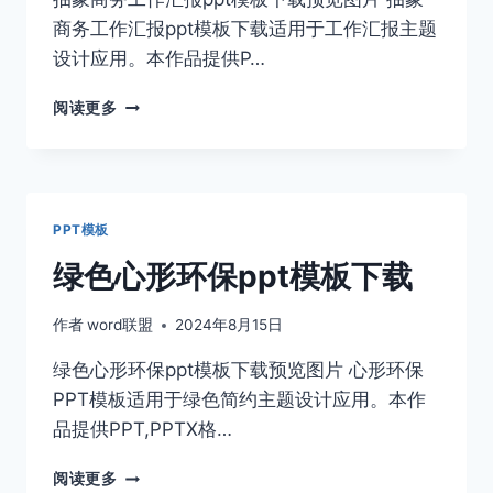
商务工作汇报ppt模板下载适用于工作汇报主题
设计应用。本作品提供P…
抽
阅读更多
象
商
务
工
作
PPT模板
汇
报
绿色心形环保ppt模板下载
PPT
模
作者
word联盟
2024年8月15日
板
下
绿色心形环保ppt模板下载预览图片 心形环保
载
PPT模板适用于绿色简约主题设计应用。本作
品提供PPT,PPTX格…
绿
阅读更多