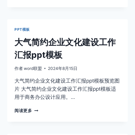
色
心
形
环
保
PPT模板
PPT
模
大气简约企业文化建设工作
板
下
汇报ppt模板
载
作者
word联盟
2024年8月15日
大气简约企业文化建设工作汇报ppt模板预览图
片 大气简约企业文化建设工作汇报ppt模板适
用于商务办公设计应用。…
大
阅读更多
气
简
约
企