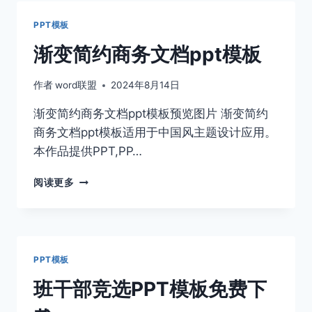
风
格
PPT模板
PPT
模
渐变简约商务文档ppt模板
板
作者
word联盟
2024年8月14日
渐变简约商务文档ppt模板预览图片 渐变简约
商务文档ppt模板适用于中国风主题设计应用。
本作品提供PPT,PP…
渐
阅读更多
变
简
约
商
务
PPT模板
文
档
班干部竞选PPT模板免费下
PPT
模