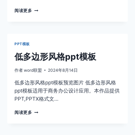
校
阅读更多
园
招
聘
宣
讲
PPT模板
会
PPT
低多边形风格ppt模板
模
板
作者
word联盟
2024年8月14日
低多边形风格ppt模板预览图片 低多边形风格
ppt模板适用于商务办公设计应用。本作品提供
PPT,PPTX格式文…
低
阅读更多
多
边
形