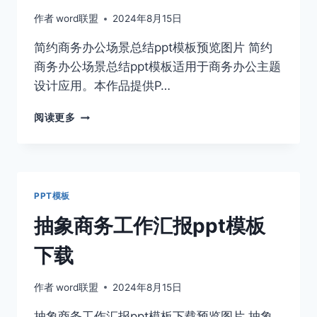
作者
word联盟
2024年8月15日
简约商务办公场景总结ppt模板预览图片 简约
商务办公场景总结ppt模板适用于商务办公主题
设计应用。本作品提供P…
简
阅读更多
约
商
务
办
公
PPT模板
场
景
抽象商务工作汇报ppt模板
总
结
下载
PPT
模
作者
word联盟
2024年8月15日
板
抽象商务工作汇报ppt模板下载预览图片 抽象