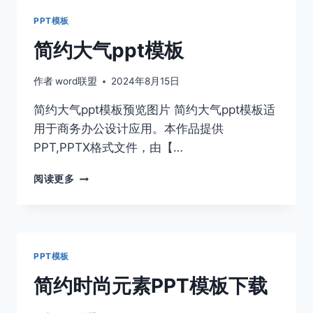
业
PPT模板
文
化
简约大气ppt模板
建
设
作者
word联盟
2024年8月15日
工
作
简约大气ppt模板预览图片 简约大气ppt模板适
汇
用于商务办公设计应用。本作品提供
报
PPT
PPT,PPTX格式文件，由【…
模
板
简
阅读更多
约
大
气
PPT
模
PPT模板
板
简约时尚元素PPT模板下载