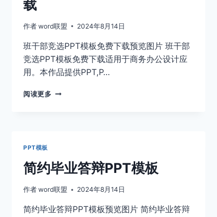
载
板
作者
word联盟
2024年8月14日
班干部竞选PPT模板免费下载预览图片 班干部
竞选PPT模板免费下载适用于商务办公设计应
用。本作品提供PPT,P…
班
阅读更多
干
部
竞
选
PPT
PPT模板
模
板
简约毕业答辩PPT模板
免
费
作者
word联盟
2024年8月14日
下
载
简约毕业答辩PPT模板预览图片 简约毕业答辩