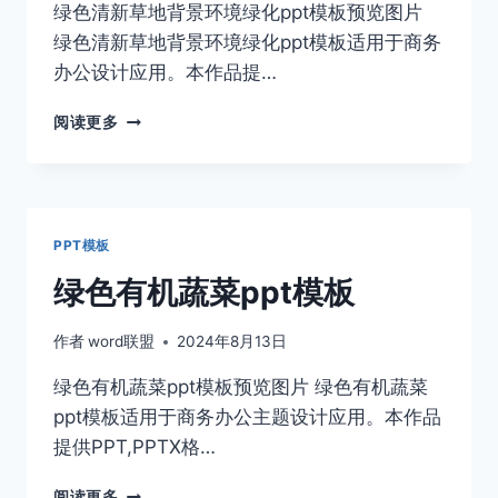
绿色清新草地背景环境绿化ppt模板预览图片
绿色清新草地背景环境绿化ppt模板适用于商务
办公设计应用。本作品提…
绿
阅读更多
色
清
新
草
地
PPT模板
背
景
绿色有机蔬菜ppt模板
环
境
作者
word联盟
2024年8月13日
绿
化
绿色有机蔬菜ppt模板预览图片 绿色有机蔬菜
PPT
ppt模板适用于商务办公主题设计应用。本作品
模
板
提供PPT,PPTX格…
绿
阅读更多