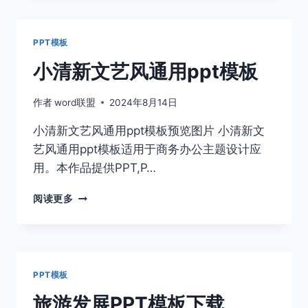
新
教
育
PPT模板
培
训
小清新文艺风通用ppt模板
通
用
作者
word联盟
2024年8月14日
PPT
模
小清新文艺风通用ppt模板预览图片 小清新文
板
艺风通用ppt模板适用于商务办公主题设计应
用。本作品提供PPT,P…
小
阅读更多
清
新
文
艺
风
PPT模板
通
用
旅游发展PPT模板下载