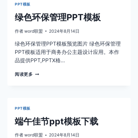
汁
PPT模板
PPT
模
绿色环保管理PPT模板
板
下
作者
word联盟
2024年8月14日
载
绿色环保管理PPT模板预览图片 绿色环保管理
PPT模板适用于商务办公主题设计应用。本作
品提供PPT,PPTX格…
绿
阅读更多
色
环
保
管
理
PPT模板
PPT
模
端午佳节ppt模板下载
板
作者
word联盟
2024年8月14日