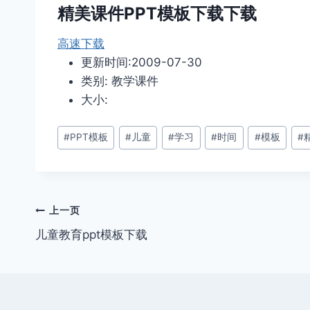
精美课件PPT模板下载下载
高速下载
更新时间:2009-07-30
类别: 教学课件
大小:
文
#
PPT模板
#
儿童
#
学习
#
时间
#
模板
#
章
标
签：
文
上一页
儿童教育ppt模板下载
章
导
航