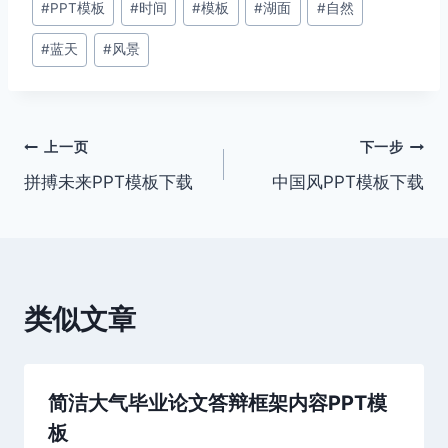
#
PPT模板
#
时间
#
模板
#
湖面
#
自然
章
#
蓝天
#
风景
标
签：
文
上一页
下一步
拼搏未来PPT模板下载
中国风PPT模板下载
章
导
航
类似文章
简洁大气毕业论文答辩框架内容PPT模
板