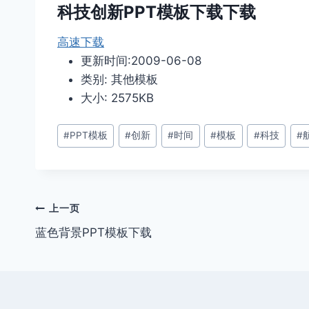
科技创新PPT模板下载下载
高速下载
更新时间:2009-06-08
类别: 其他模板
大小: 2575KB
文
#
PPT模板
#
创新
#
时间
#
模板
#
科技
#
章
标
签：
文
上一页
蓝色背景PPT模板下载
章
导
航