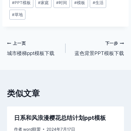
#
PPT模板
#
家庭
#
时间
#
模板
#
生活
章
#
草地
标
签：
文
上一页
下一步
城市楼梯ppt模板下载
蓝色背景PPT模板下载
章
导
航
类似文章
日系和风浪漫樱花总结计划ppt模板
作者
word联盟
2024年7月17日