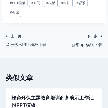
文
#
PPT模板
#
时间
#
模板
#
科技
#
背景
章
#
金属
标
签：
文
上一页
下一步
音乐艺术PPT模板下载
新年ppt模板下载
章
导
航
类似文章
绿色环保主题教育培训商务演示工作汇
报PPT模板