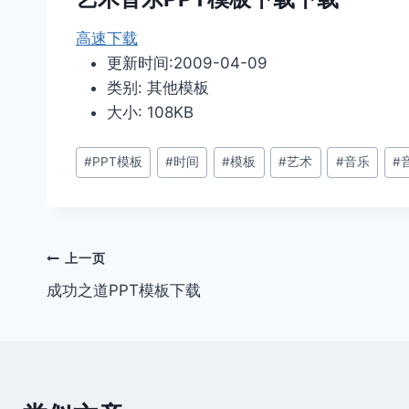
高速下载
更新时间:2009-04-09
类别: 其他模板
大小: 108KB
文
#
PPT模板
#
时间
#
模板
#
艺术
#
音乐
#
章
标
签：
文
上一页
成功之道PPT模板下载
章
导
航