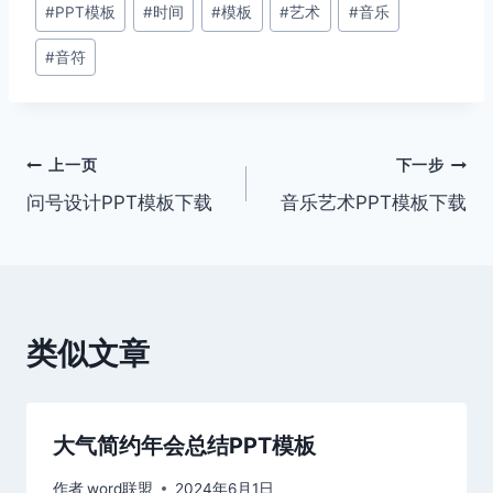
文
#
PPT模板
#
时间
#
模板
#
艺术
#
音乐
章
#
音符
标
签：
文
上一页
下一步
问号设计PPT模板下载
音乐艺术PPT模板下载
章
导
航
类似文章
大气简约年会总结PPT模板
作者
word联盟
2024年6月1日