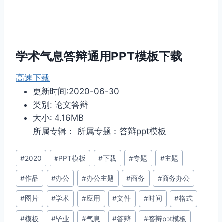
学术气息答辩通用PPT模板下载
高速下载
更新时间:2020-06-30
类别: 论文答辩
大小: 4.16MB
所属专辑： 所属专题：答辩ppt模板
文
#
2020
#
PPT模板
#
下载
#
专题
#
主题
章
#
作品
#
办公
#
办公主题
#
商务
#
商务办公
标
签：
#
图片
#
学术
#
应用
#
文件
#
时间
#
格式
#
模板
#
毕业
#
气息
#
答辩
#
答辩ppt模板