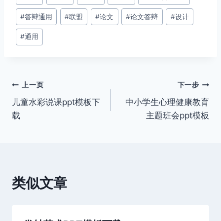
#
答辩通用
#
联盟
#
论文
#
论文答辩
#
设计
#
通用
文
上一页
下一步
儿童水彩说课ppt模板下
中小学生心理健康教育
章
载
主题班会ppt模板
导
航
类似文章