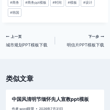
#
商务
#
商务ppt模板
#
时间
#
模板
#
设计
章
#
韩国
标
签：
文
上一页
下一步
城市规划PPT模板下载
明信片PPT模板下载
章
导
航
类似文章
中国风清明节缅怀先人宣教ppt模板
作者
word联盟
2026年7月31日