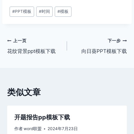
文
#
PPT模板
#
时间
#
模板
章
标
签：
文
上一页
下一步
花纹背景ppt模板下载
向日葵PPT模板下载
章
导
航
类似文章
开题报告pp模板下载
作者
word联盟
2024年7月23日