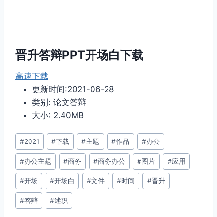
晋升答辩PPT开场白下载
高速下载
更新时间:2021-06-28
类别: 论文答辩
大小: 2.40MB
文
#
2021
#
下载
#
主题
#
作品
#
办公
章
#
办公主题
#
商务
#
商务办公
#
图片
#
应用
标
签：
#
开场
#
开场白
#
文件
#
时间
#
晋升
#
答辩
#
述职