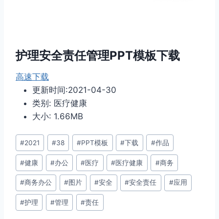
护理安全责任管理PPT模板下载
高速下载
更新时间:2021-04-30
类别: 医疗健康
大小: 1.66MB
文
#
2021
#
38
#
PPT模板
#
下载
#
作品
章
#
健康
#
办公
#
医疗
#
医疗健康
#
商务
标
签：
#
商务办公
#
图片
#
安全
#
安全责任
#
应用
#
护理
#
管理
#
责任