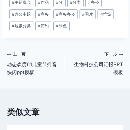
#
主题班会
#
作品
#
分
#
分类
#
办公
标
签：
#
办公主题
#
商务
#
商务办公
#
图片
#
垃圾
#
垃圾分类
#
简约
#
绿色
文
上一页
下一步
动态欢度61儿童节抖音
生物科技公司汇报PPT
章
快闪ppt模板
模板
导
航
类似文章