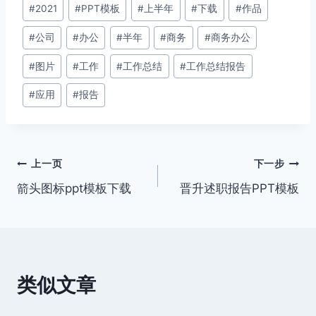
文
#
2021
#
PPT模板
#
上半年
#
下载
#
作品
章
#
公司
#
办公
#
半年
#
商务
#
商务办公
标
签：
#
图片
#
工作
#
工作总结
#
工作总结报告
#
应用
#
报告
文
上一页
下一步
箭头图标ppt模板下载
晋升述职报告PPT模板
章
导
航
类似文章