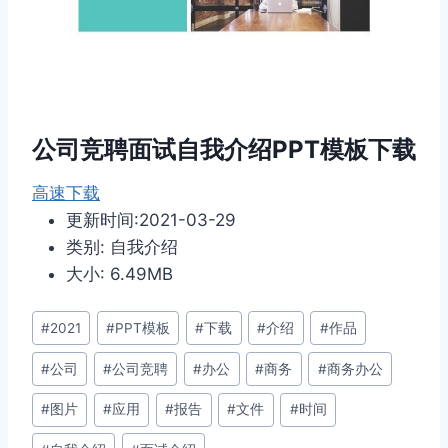
公司竞聘面试自我介绍PPT模板下载
高速下载
更新时间:2021-03-29
类别: 自我介绍
大小: 6.49MB
文
#
2021
#
PPT模板
#
下载
#
介绍
#
作品
章
#
公司
#
公司竞聘
#
办公
#
商务
#
商务办公
标
签：
#
图片
#
应用
#
报告
#
文件
#
时间