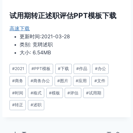
试用期转正述职评估PPT模板下载
高速下载
更新时间:2021-03-28
类别: 竞聘述职
大小: 6.54MB
文
#
2021
#
PPT模板
#
下载
#
作品
#
办公
章
#
商务
#
商务办公
#
图片
#
应用
#
文件
标
签：
#
时间
#
格式
#
模板
#
评估
#
试用期
#
转正
#
述职