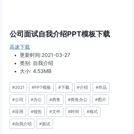
公司面试自我介绍PPT模板下载
高速下载
更新时间:2021-03-27
类别: 自我介绍
大小: 4.53MB
文
#
2021
#
PPT模板
#
下载
#
介绍
#
作品
章
#
公司
#
办公
#
商务
#
商务办公
#
图片
标
签：
#
应用
#
报告
#
文件
#
时间
#
格式
#
自我介绍
#
面试