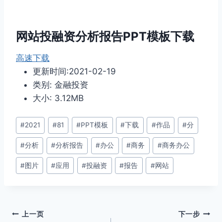
网站投融资分析报告PPT模板下载
高速下载
更新时间:2021-02-19
类别: 金融投资
大小: 3.12MB
文
#
2021
#
81
#
PPT模板
#
下载
#
作品
#
分
章
#
分析
#
分析报告
#
办公
#
商务
#
商务办公
标
签：
#
图片
#
应用
#
投融资
#
报告
#
网站
文
上一页
下一步