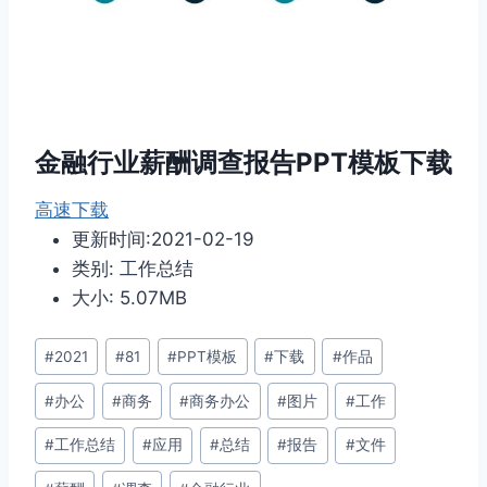
金融行业薪酬调查报告PPT模板下载
高速下载
更新时间:2021-02-19
类别: 工作总结
大小: 5.07MB
文
#
2021
#
81
#
PPT模板
#
下载
#
作品
章
#
办公
#
商务
#
商务办公
#
图片
#
工作
标
签：
#
工作总结
#
应用
#
总结
#
报告
#
文件