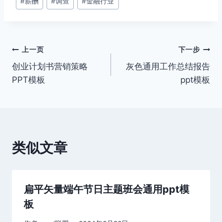
#
薪酬
#
调查
#
金融行业
文
上一页
下一步
创业计划书营销策略
灰色通用工作总结报告
章
PPT模板
ppt模板
导
航
类似文章
扁平矢量端午节日主题班会通用ppt模
板