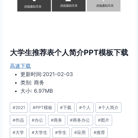
大学生推荐表个人简介PPT模板下载
高速下载
更新时间:2021-02-03
类别: 商务
大小: 6.97MB
文
#
2021
#
PPT模板
#
下载
#
个人
#
个人简介
章
#
作品
#
办公
#
商务
#
商务办公
#
图片
标
签：
#
大学
#
大学生
#
学生
#
应用
#
推荐