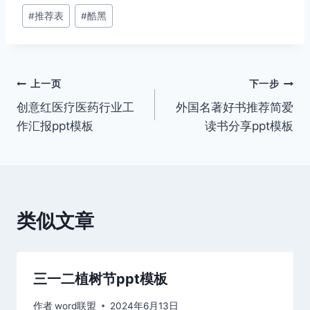
#
推荐表
#
酷黑
文
上一页
下一步
创意红医疗医药行业工
外国名著好书推荐简爱
章
作汇报ppt模板
读书分享ppt模板
导
航
类似文章
三一二植树节ppt模板
作者
word联盟
2024年6月13日