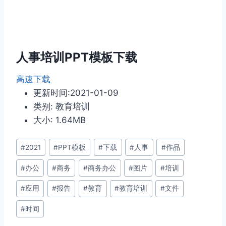
人事培训PPT模板下载
高速下载
更新时间:2021-01-09
类别: 教育培训
大小: 1.64MB
文
#
2021
#
PPT模板
#
下载
#
人事
#
作品
章
#
办公
#
商务
#
商务办公
#
图片
#
培训
标
签：
#
应用
#
报告
#
教育
#
教育培训
#
文件
#
时间