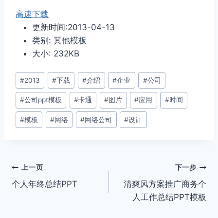
高速下载
更新时间:2013-04-13
类别: 其他模板
大小: 232KB
文
#
2013
#
下载
#
介绍
#
企业
#
公司
章
#
公司ppt模板
#
卡通
#
图片
#
应用
#
时间
标
签：
#
模板
#
网络
#
网络公司
#
设计
文
上一页
下一步
个人年终总结PPT
清爽风方案推广商务个
章
人工作总结PPT模板
导