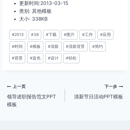
更新时间:2013-03-15
类别: 其他模板
大小: 338KB
文
#
2013
#
38
#
下载
#
图片
#
工作
#
应用
章
#
时间
#
模板
#
清新
#
清新背景
#
简约
标
签：
#
背景
#
蓝色
#
设计
#
轻松
文
上一页
下一步
领导述职报告范文PPT
清新节日活动PPT模板
章
模板
导
航