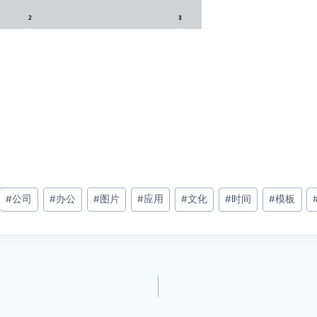
#
公司
#
办公
#
图片
#
应用
#
文化
#
时间
#
模板