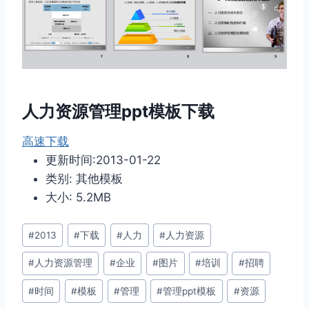
人力资源管理ppt模板下载
高速下载
更新时间:2013-01-22
类别: 其他模板
大小: 5.2MB
文
#
2013
#
下载
#
人力
#
人力资源
章
#
人力资源管理
#
企业
#
图片
#
培训
#
招聘
标
签：
#
时间
#
模板
#
管理
#
管理ppt模板
#
资源