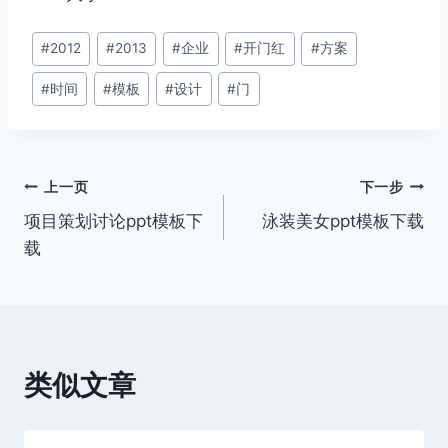
文
#
2012
#
2013
#
企业
#
开门红
#
方案
章
#
时间
#
模板
#
设计
#
门
标
签：
文
上一页
下一步
项目策划讨论ppt模板下
泳装美女ppt模板下载
章
载
导
航
类似文章