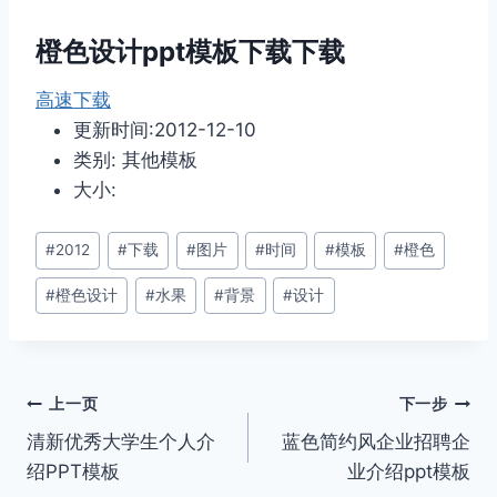
橙色设计ppt模板下载下载
高速下载
更新时间:2012-12-10
类别: 其他模板
大小:
文
#
2012
#
下载
#
图片
#
时间
#
模板
#
橙色
章
#
橙色设计
#
水果
#
背景
#
设计
标
签：
文
上一页
下一步
清新优秀大学生个人介
蓝色简约风企业招聘企
章
绍PPT模板
业介绍ppt模板