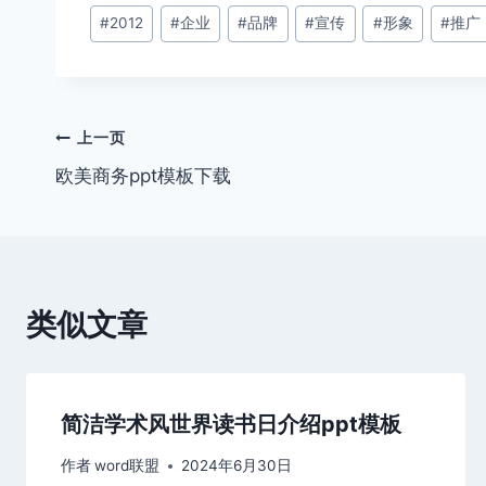
文
#
2012
#
企业
#
品牌
#
宣传
#
形象
#
推广
章
标
签：
文
上一页
欧美商务ppt模板下载
章
导
航
类似文章
简洁学术风世界读书日介绍ppt模板
作者
word联盟
2024年6月30日