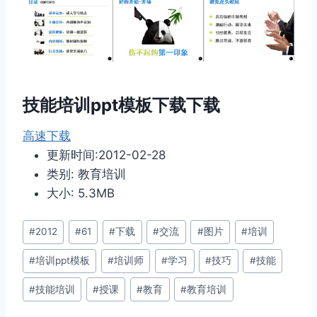
技能培训ppt模板下载下载
高速下载
更新时间:2012-02-28
类别: 教育培训
大小: 5.3MB
文
#
2012
#
61
#
下载
#
交流
#
图片
#
培训
章
#
培训ppt模板
#
培训师
#
学习
#
技巧
#
技能
标
签：
#
技能培训
#
授课
#
教育
#
教育培训