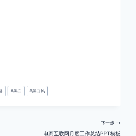
格
#
黑白
#
黑白风
下一步
电商互联网月度工作总结PPT模板