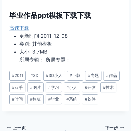
毕业作品ppt模板下载下载
高速下载
更新时间:2011-12-08
类别: 其他模板
大小: 3.7MB
所属专辑： 所属专题：
文
#
2011
#
3D
#
3D小人
#
下载
#
专题
#
作品
章
#
双手
#
图片
#
学习
#
小人
#
开发
#
技术
标
签：
#
时间
#
模板
#
毕业
#
系统
#
软件
文
上一页
下一步