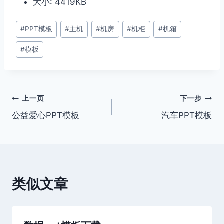
大小: 4419KB
文
#
PPT模板
#
主机
#
机房
#
机柜
#
机箱
章
#
模板
标
签：
文
上一页
下一步
公益爱心PPT模板
汽车PPT模板
章
导
航
类似文章