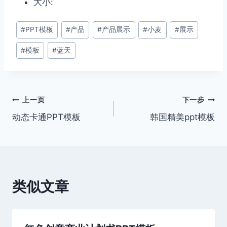
大小:
文
#
PPT模板
#
产品
#
产品展示
#
小麦
#
展示
章
#
模板
#
蓝天
标
签：
文
上一页
下一步
动态卡通PPT模板
韩国精美ppt模板
章
导
航
类似文章