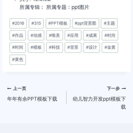
所属专辑： 所属专题：ppt图片
文
#
2016
#
315
#
PPT模板
#
ppt背景图
#
主题
章
#
作品
#
动感
#
唯美
#
应用
#
成果
#
时尚
标
签：
#
时间
#
模板
#
科技
#
背景
#
设计
#
金黄
#
黄色
文
上一页
下一步
年年有余PPT模板下载
幼儿智力开发ppt模板下
章
载
导
航