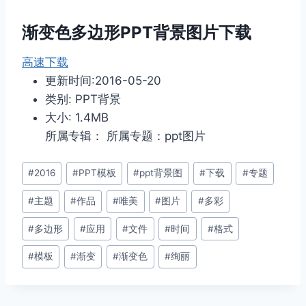
渐变色多边形PPT背景图片下载
高速下载
更新时间:2016-05-20
类别: PPT背景
大小: 1.4MB
所属专辑： 所属专题：ppt图片
文
#
2016
#
PPT模板
#
ppt背景图
#
下载
#
专题
章
#
主题
#
作品
#
唯美
#
图片
#
多彩
标
签：
#
多边形
#
应用
#
文件
#
时间
#
格式
#
模板
#
渐变
#
渐变色
#
绚丽