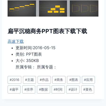
扁平沉稳商务PPT图表下载下载
高速下载
更新时间:2016-05-15
类别: PPT图表
大小: 350KB
所属专辑： 所属专题：
文
#
2016
#
主题
#
作品
#
商务
#
图表
#
应用
章
#
扁平
#
排序
#
数据
#
时间
#
设计
#
黄色
标
签：