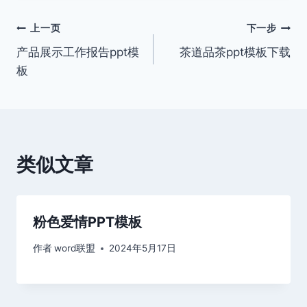
文
上一页
下一步
产品展示工作报告ppt模
茶道品茶ppt模板下载
章
板
导
航
类似文章
粉色爱情PPT模板
作者
word联盟
2024年5月17日