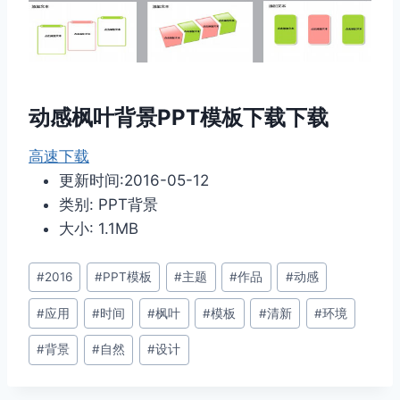
动感枫叶背景PPT模板下载下载
高速下载
更新时间:2016-05-12
类别: PPT背景
大小: 1.1MB
文
#
2016
#
PPT模板
#
主题
#
作品
#
动感
章
#
应用
#
时间
#
枫叶
#
模板
#
清新
#
环境
标
签：
#
背景
#
自然
#
设计