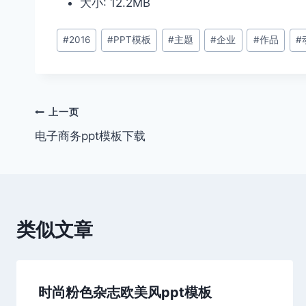
大小: 12.2MB
文
#
2016
#
PPT模板
#
主题
#
企业
#
作品
#
章
标
签：
文
上一页
电子商务ppt模板下载
章
导
航
类似文章
时尚粉色杂志欧美风ppt模板