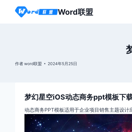
跳
Word联盟
到
内
容
作者
word联盟
2024年5月25日
梦幻星空iOS动态商务ppt模板下
动态商务PPT模板适用于企业项目销售主题设计应用