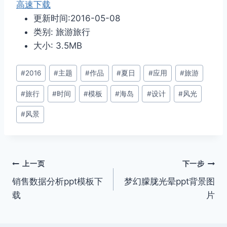
高速下载
更新时间:2016-05-08
类别: 旅游旅行
大小: 3.5MB
文
#
2016
#
主题
#
作品
#
夏日
#
应用
#
旅游
章
#
旅行
#
时间
#
模板
#
海岛
#
设计
#
风光
标
签：
#
风景
文
上一页
下一步
销售数据分析ppt模板下
梦幻朦胧光晕ppt背景图
章
载
片
导