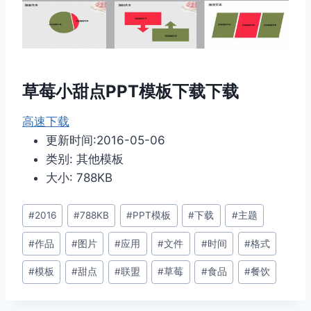
草莓小甜点PPT模板下载下载
高速下载
更新时间:2016-05-06
类别: 其他模板
大小: 788KB
文
#
2016
#
788KB
#
PPT模板
#
下载
#
主题
章
#
作品
#
图片
#
应用
#
文件
#
时间
#
格式
标
签：
#
模板
#
甜点
#
联盟
#
草莓
#
食品
#
餐饮