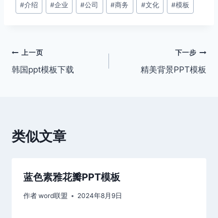
#
介绍
#
企业
#
公司
#
商务
#
文化
#
模板
章
标
签：
文
上一页
下一步
韩国ppt模板下载
精美背景PPT模板
章
导
航
类似文章
蓝色素雅花瓣PPT模板
作者
word联盟
2024年8月9日