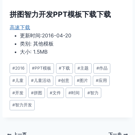
拼图智力开发PPT模板下载下载
高速下载
更新时间:2016-04-20
类别: 其他模板
大小: 1.5MB
文
#
2016
#
PPT模板
#
下载
#
主题
#
作品
章
#
儿童
#
儿童活动
#
创意
#
图片
#
应用
标
签：
#
开发
#
拼图
#
文件
#
时间
#
智力
#
智力开发
上一页
下一步