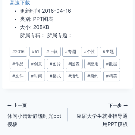
高速下载
更新时间:2016-04-16
类别: PPT图表
大小: 208KB
所属专辑： 所属专题：
文
#
2016
#
51
#
下载
#
专题
#
个性
#
主题
章
#
作品
#
创意
#
图片
#
图表
#
应用
#
数据
标
签：
#
文件
#
时间
#
格式
#
活动
#
简约
#
精美
文
上一页
下一步
休闲小清新静谧时光ppt
应届大学生就业指导通
章
模板
用PPT模板
导