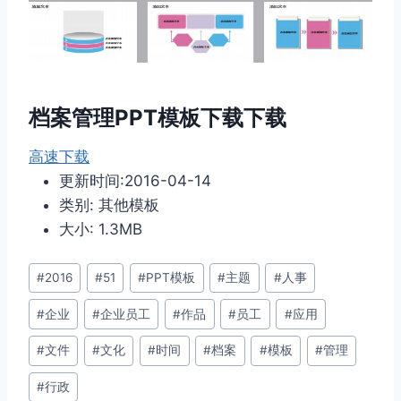
档案管理PPT模板下载下载
高速下载
更新时间:2016-04-14
类别: 其他模板
大小: 1.3MB
文
#
2016
#
51
#
PPT模板
#
主题
#
人事
章
#
企业
#
企业员工
#
作品
#
员工
#
应用
标
签：
#
文件
#
文化
#
时间
#
档案
#
模板
#
管理
#
行政