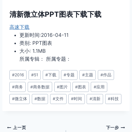
清新微立体PPT图表下载下载
高速下载
更新时间:2016-04-11
类别: PPT图表
大小: 1.1MB
所属专辑： 所属专题：
文
#
2016
#
51
#
下载
#
专题
#
主题
#
作品
章
#
商务
#
商务数据
#
图片
#
图表
#
应用
标
签：
#
微立体
#
数据
#
文件
#
时间
#
清新
#
科技
文
上一页
下一步