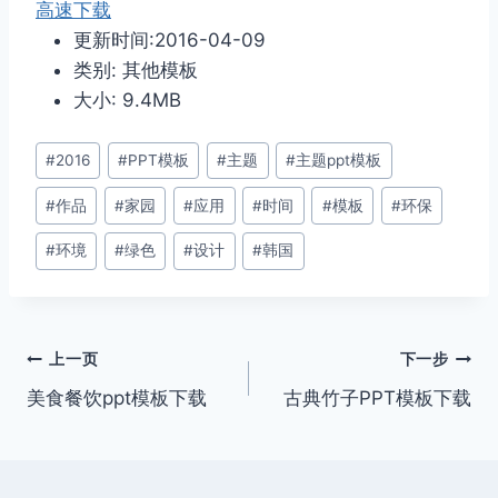
高速下载
更新时间:2016-04-09
类别: 其他模板
大小: 9.4MB
文
#
2016
#
PPT模板
#
主题
#
主题ppt模板
章
#
作品
#
家园
#
应用
#
时间
#
模板
#
环保
标
签：
#
环境
#
绿色
#
设计
#
韩国
文
上一页
下一步
美食餐饮ppt模板下载
古典竹子PPT模板下载
章
导