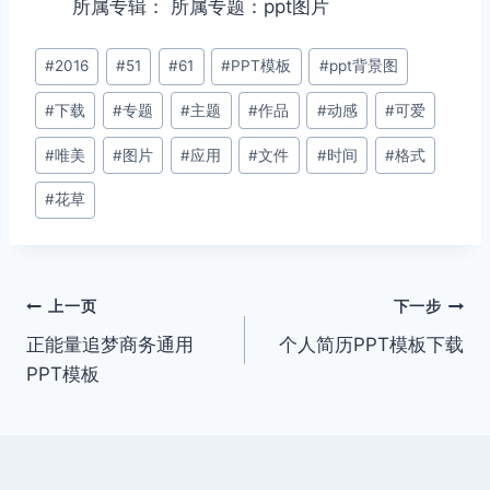
所属专辑： 所属专题：ppt图片
文
#
2016
#
51
#
61
#
PPT模板
#
ppt背景图
章
#
下载
#
专题
#
主题
#
作品
#
动感
#
可爱
标
签：
#
唯美
#
图片
#
应用
#
文件
#
时间
#
格式
#
花草
文
上一页
下一步
正能量追梦商务通用
个人简历PPT模板下载
章
PPT模板
导
航