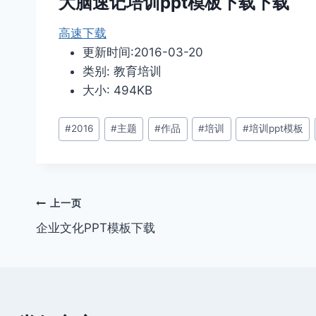
大脑速记培训ppt模板下载下载
高速下载
更新时间:2016-03-20
类别: 教育培训
大小: 494KB
文
#
2016
#
主题
#
作品
#
培训
#
培训ppt模板
章
标
签：
文
上一页
企业文化PPT模板下载
章
导
航