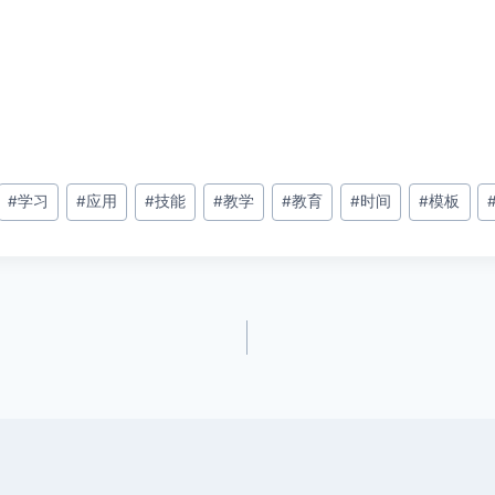
#
学习
#
应用
#
技能
#
教学
#
教育
#
时间
#
模板